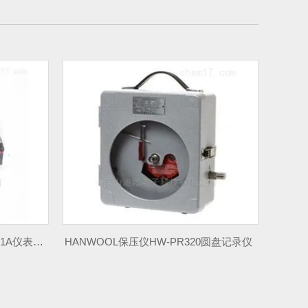
20圆盘记录仪
46182712-001记录仪色带HONEYWELL
H