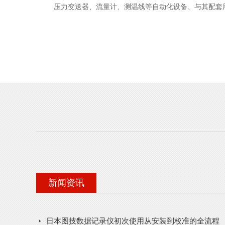
压力变送器、流量计、测温线等自动化设备、与其配套
公司,现已在国内外多家合作伙伴,在业界已具有了良好
众多、如：食品、制药、电子、汽车、石油、电厂、冷
校等。秉承着服务更好、诚信做人、务实做事的态度，
们公司为您提供安装调试、维修、免费咨询等良好的售
ABB、AND、AZBIL、AVIO、AN...
新闻资讯
日本图技数据记录仪初次使用从安装到校准的全流程