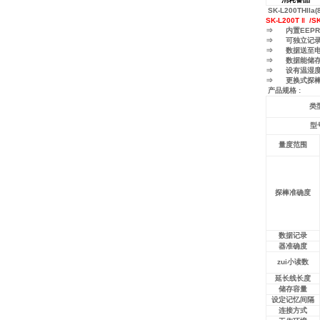
SK-L200THII
SK-L200T ‖ /
⇒ 内置EEPR
⇒ 可独立记录
⇒ 数据送至电脑
⇒ 数据能储存为C
⇒ 设有温湿度z
⇒ 更换式探棒
产品规格 :
类
型
量度范围
探棒准确度
数据记录
器准确度
zui小读数
延长线长度
储存容量
设定记忆间隔
连接方式