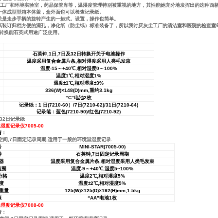
生产工厂和环境实验室，药品保管库等，温湿度管理特别被重视的地方，其性能她充分地发挥出的这种西格
的一体成型型箱本体盖，盒外面也可以检查记录纸。
关是走步手柄的旋转产生的一触式。设置，操作也简单。
纸装订归档方便的洞孔，净化纸（防尘纸）标准装备了，所以我讨厌灰尘工厂的清洁室和医院的检查室
的转换能石英式用途广泛使用。
石英钟
,1
日
,7
日及
32
日转换开关于电池操作
温度采用复合金属片条
,
相对湿度采用人类毛发束
温度
-15
～
+40
℃
,
相对湿度
0
～
100%
温度
1
℃
,
相对湿度
1%
温度
±
1
℃
,
相对湿度
±
3%
336(W)
×
148(D)mm,
重约
3.1kg
“
C
”
电池
2
枚
记录纸：
1
日
(7210-60
）
/7
日
(7210-62)/31
日
(7210-64)
记录笔：蓝色
(7210-90)/
红色
(7210-92)
或32日记录纸
湿度记录仪7005-00
情：
间,7日固定记录周期,适用于一般的环境温湿度记录.
号
MINI-STAR(7005-00)
钟
石英钟
,7
日固定记录周期
器
温度采用复合金属片条
,
相对湿度采用人类毛发束
范围
温度
-9
～
+40
℃
,
湿度
5~100%
小分格
温度
2
℃
,
相对湿度
5%
度
温度
±
2
℃
,
相对湿度
5%
重量
125(W)
×
125(D)
×
192(H)mm,1.5kg
源
“
AA
”
电池
1
枚
湿度记录仪7008-00
情：