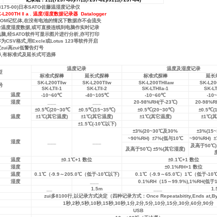
a(8175-00)日本SATO佐藤温湿度记录仪
SK-L200TH ‖ a . 温度/湿度数据记录器 Datalogger
OM记忆体,在没有电池的情况下数据亦不会流失
温度湿度数据,或可直接连线到电脑作实时记录
,经SATO软件可显示图片进行分析,亦可打印
SV格式,用Excle或Lotus 123等软件开启
ui高zui低警告灯号
,有标准式及延长式可选择
温度记录
温度及湿度记录
型
标准式探棒
延长式探棒
标准式探棒
延长
SK-L200T‖w
SK-L200T‖w
SK-L200TH‖aw
SK-L20
号
SK-LT‖-1
SK-LT‖-2
SK-LTH‖a-1
SK-LT
温度
-10~60℃
-40~105℃
-10~60℃
-10
湿度
___
___
20-98%RH(于-23℃)
20-98%R
±0.5℃(20~30℃
±0.5℃(15~35℃)
±0.5℃(20~30℃)
±0.5℃(
温度
±1℃(其它温度)
±1℃(其它温度)
±1℃(其它温度)
±1℃(
±1.5℃(-10℃以下)
±3%(20~30℃及30%
±3%(15
~90%RH) ±7%(低与10℃
~90%RH) 
湿度
___
___
及高于50℃)
及高于50℃) ±5%(其它湿度)
度
温度
±0.1℃+1 数位
±0.1℃+1 数位
湿度
±0.1%RH+1 数位
温度
0.1℃（-9.9～205.0℃（低于-10℃以下)
0.1℃（-9.9～65.0℃）1℃（低于-1
湿度
___
0.1%RH（15～99.9%),1%RH(低于
__
1.5m
___
1.
zui多8100行,以记录方式决定（四种记录方式：Once Repeatabitity,Ends at,By 
1秒,2秒,5秒,10秒,15秒,30秒,1分,2分,5分,10分,15分,30分,60分,90分
USB