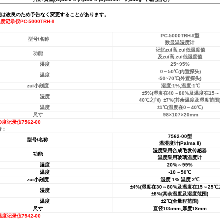
観は改良のため予告なく変更することがあります。
记录仪PC-5000TRH-‖
PC-5000TRH-‖型
型号/名称
数显温湿度计
记忆zui高,zui低温度值
功能
及zui高,zui低湿度值
湿度
25~95%
0～50℃(内置探头)
温度
-50~70℃(外置探头)
zui小刻度
湿度:1%,温度:1℃
±5%(湿度在40～80%及温度在15～
湿度
40℃之间) ±7%(其余温度及湿度范围
温度
±1℃(温度在0～40℃)
尺寸
98×107×20mm
度记录仪7562-00
情：
7562-00
型
型号
/
名称
温湿度计
(Palma
‖
)
湿度采用合成毛发传感器
功能
温度采用玻璃温度计
湿度
20%
～
99%
温度
-10
～
50
℃
zui小刻度
湿度
:1%,
温度
:2
℃
±
4%(
湿度在
30
～
80%
及温度在
15
～
25
℃
湿度
±
8%(
其余温度及湿度范围
)
温度
±
2
℃
(
全量程范围
)
尺寸
直径
105mm,
厚度
18mm
度记录仪7542-00