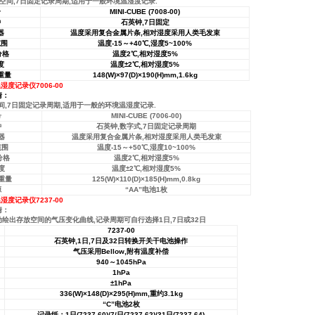
间,7日固定记录周期,适用于一般环境温湿度记录.
号
MINI-CUBE (7008-00)
钟
石英钟
,7
日固定
器
温度采用复合金属片条
,
相对湿度采用人类毛发束
范围
温度
-15
～
+40
℃
,
湿度
5~100%
分格
温度
2
℃
,
相对湿度
5%
度
温度
±
2
℃
,
相对湿度
5%
重量
148(W)
×
97(D)
×
190(H)mm,1.6kg
湿度记录仪7006-00
情：
间,7日固定记录周期,适用于一般的环境温湿度记录.
号
MINI-CUBE (7006-00)
钟
石英钟,数字式,7日固定记录周期
器
温度采用复合金属片条,相对湿度采用人类毛发束
范围
温度-15～+50℃,湿度10~100%
分格
温度2℃,相对湿度5%
度
温度±2℃,相对湿度5%
重量
125(W)×110(D)×185(H)mm,0.8kg
源
“AA”电池1枚
湿度记录仪7237-00
情：
出存放空间的气压变化曲线,记录周期可自行选择1日,7日或32日
7237-00
石英钟
,1
日
,7
日及
32
日转换开关干电池操作
气压采用
Bellow,
附有温度补偿
940
～
1045hPa
1hPa
±
1hPa
336(W)
×
148(D)
×
295(H)mm,
重约
3.1kg
“
C
”
电池
2
枚
记录纸：
1
日
(7237-60)/7/
日
(7237-62)/31
日
(7237-64)