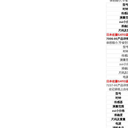
体积细小,节省空
型
时
传感
测量
zui小
准确
尺码及
日本佐藤SATO温
7006-00产品详
体积细小,节省空
型
时
传感
测量
zui小
准确
尺码及
电
日本佐藤SATO温
7237-00产品详
在记录纸上自动绘
型号
时钟
传感器
测量范围
zui小分格
准确度
尺码及重量
电源
消耗备品