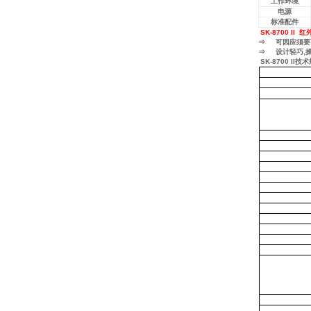
工作环境
电源
标准配件
SK-8700 II 红
⇒ 可因应须要而关
⇒ 设计轻巧,
SK-8700 II技