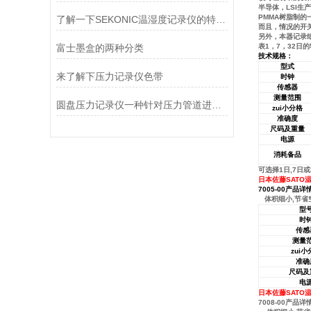
半导体，LSI
PMMA树脂制
了解一下SEKONIC温湿度记录仪的特点及优势吧
而且，情况的开
另外，本器记录
富士墨盒的两种分类
表1，7，32日
技术规格：
型式
来了解下压力记录仪色带
时钟
传感器
测量范围
圆盘压力记录仪一种针对压力管道进行测量的记录仪
zui小分格
准确度
尺码及重量
电源
消耗备品
可选择1日,7日
日本佐藤SATO温
7005-00产品详
体积细小,节省空
型
时
传感
测量
zui
准确
尺码及
电
日本佐藤SATO温
7008-00产品详