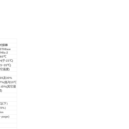
时探棒
0TH‖aw
H‖a-2
~60℃
H(于-23℃)
15~35℃)
其它温度)
~35及30%
±7%(低与10℃
 ±5%(其它湿
)
0℃以下）
15%）
5m
page)