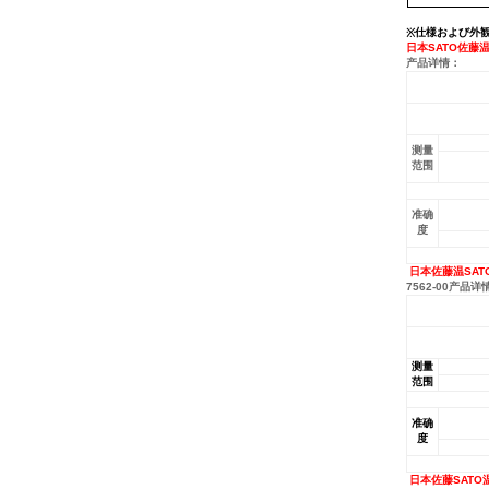
仕様および外
※
日本SATO佐藤温度
产品详情：
测量
范围
准确
度
日本佐藤温SATO
7562-00产品详
测量
范围
准确
度
日本佐藤SATO温