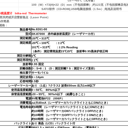
-10～+60℃（无冷凝）
100（W）×73(H)×22（D）mm（不包括探棒）,约123克（不包括探棒及电
SATO软件（CD-ROM),USB电脑连接线（1.5m）,电池及说明书
外线温度计 Infra-red Thermometer
闭或开启雷射焦点（Laser Point）
操作简易
术规格：
No.8261-00
製品番号
型式
SK-8700II
赤外線放射温度計（レーザマーカ付）
測定範囲
-20
℃
～
315
℃
測定精度
-20
℃
～
100
℃
：
± 2
℃
101
℃
～
315
℃
：
± 2% Reading
（条件）
測定環境温度
23
℃
±5
℃
放射率
0.95
黒体炉校正時
測定分解能
1
℃
測定再現性
± 1
℃
放射率
0.95
固定
距離係数
D
：
S=8
：
1
（
D
：測定距離
?
S
：測定サイズ直径）
検出素子
サーモパイル
測定波長
6
～
14μm
応答時間
0.5
秒
レーザーマーカー
あり
（
1
点）
?
クラス
2
波長
650nm
出力
1mW
以下
使用温湿度範囲
0
～
50
℃
、
80%rh
以下
保管温湿度範囲
-20
～
55
℃
、
90%rh
以下
（結露なきこと）
電源
9V
乾電池
6F22
（
006P
）
消費電流
zui大
40mA
（レーザマーカ
?
バックライトともに
ON
のとき）
電池寿命
約
5
時間
（レーザマーカ
?
バックライトともに
ON
のとき）
約
10
時間
（レーザマーカ
ON
?
バックライト
OFF
のとき）
約
10
時間
（レーザマーカ
OFF
?
バックライト
ON
のとき）
約
50
時間
（レーザマーカ
?
バックライトともに
OFF
のとき）
バックライト
あり
液晶（
LCD
）バックライト付
寸法
?
質
量
(W)41.5 x (H)160 x (D)65mm
約
140g
（電池含む）