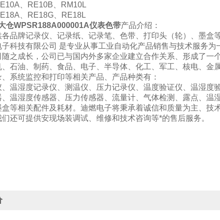
10A、RE10B、RM10L
18A、RE18G、RE18L
大仓WPSR188A000001A仪表色带
产品介绍：
供各品牌记录仪、记录纸、记录笔、色带、打印头（轮）、墨盒
电子科技有限公司 是专业从事工业自动化产品销售与技术服务为
司随之成长，公司已与国内外多家企业建立合作关系、形成了一
机、石油、制药、食品、电子、半导体、化工、军工、核电、金
录、系统监控和打印等相关产品、产品种类有：
仪、温湿度记录仪、测温仪、压力记录仪、温度验证仪、温湿度
器、温湿度传感器、压力传感器、流量计、气体检测、露点、温
墨盒等相关配件及耗材。迪燃电子将秉承着诚信和质量为主、技
我们还可提供安现场装调试、维修和技术咨询等*的售后服务。
价