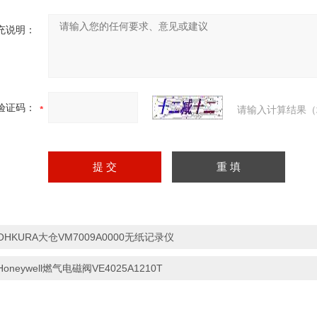
充说明：
验证码：
请输入计算结果（
OHKURA大仓VM7009A0000无纸记录仪
Honeywell燃气电磁阀VE4025A1210T