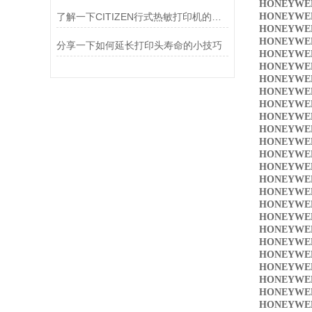
HONEYWE
了解一下CITIZEN行式热敏打印机的工作原理
HONEYWE
HONEYWE
HONEYWE
分享一下如何延长打印头寿命的小技巧
HONEYWE
HONEYWE
HONEYWE
HONEYWE
HONEYWE
HONEYWE
HONEYWE
HONEYWE
HONEYWE
HONEYWE
HONEYWE
HONEYWE
HONEYWE
HONEYWE
HONEYWE
HONEYWE
HONEYWE
HONEYWE
HONEYWE
HONEYWE
HONEYWE