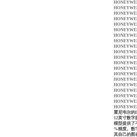
HONEYWE
HONEYWE
HONEYWE
HONEYWE
HONEYWE
HONEYWE
HONEYWE
HONEYWE
HONEYWE
HONEYWE
HONEYWE
HONEYWE
HONEYWE
HONEYWE
HONEYWE
HONEYWE
HONEYWE
HONEYWE
HONEYWE
HONEYWEL
霍尼韦尔的DR
12英寸数字
模型提供了
%
精度。
数
其自己的图