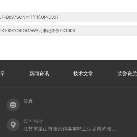
UP-D897SONY打印机UP-D897
FX1006YOKOGAWA无纸记录仪FX1006
示
新闻资讯
技术文章
荣誉资质
传真
公司地址
江苏省昆山市陆家镇美吉特工业品博览城11号楼810