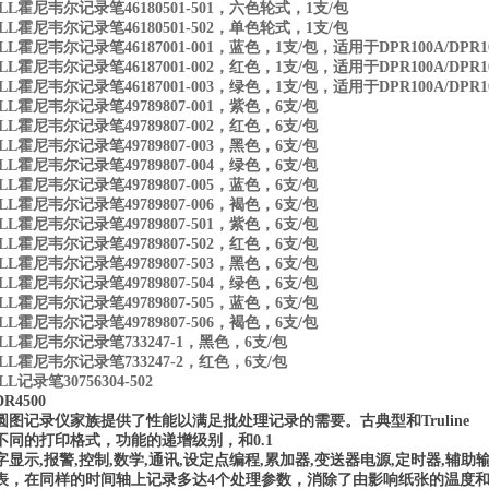
LL霍尼韦尔记录笔46180501-501，六色轮式，1支/包
LL霍尼韦尔记录笔46180501-502，单色轮式，1支/包
LL霍尼韦尔记录笔46187001-001，蓝色，1支/包，适用于DPR100A/DPR1
LL霍尼韦尔记录笔46187001-002，红色，1支/包，适用于DPR100A/DPR1
LL霍尼韦尔记录笔46187001-003，绿色，1支/包，适用于DPR100A/DPR1
LL霍尼韦尔记录笔49789807-001，紫色，6支/包
LL霍尼韦尔记录笔49789807-002，红色，6支/包
LL霍尼韦尔记录笔49789807-003，黑色，6支/包
LL霍尼韦尔记录笔49789807-004，绿色，6支/包
LL霍尼韦尔记录笔49789807-005，蓝色，6支/包
LL霍尼韦尔记录笔49789807-006，褐色，6支/包
LL霍尼韦尔记录笔49789807-501，紫色，6支/包
LL霍尼韦尔记录笔49789807-502，红色，6支/包
LL霍尼韦尔记录笔49789807-503，黑色，6支/包
LL霍尼韦尔记录笔49789807-504，绿色，6支/包
LL霍尼韦尔记录笔49789807-505，蓝色，6支/包
LL霍尼韦尔记录笔49789807-506，褐色，6支/包
LL霍尼韦尔记录笔733247-1，黑色，6支/包
LL霍尼韦尔记录笔733247-2，红色，6支/包
L记录笔30756304-502
4500
圆图记录仪家族提供了性能以满足批处理记录的需要。古典型和Truline
不同的打印格式，功能的递增级别，和
0.1
字显示
,
报警
,
控制
,
数学
,
通讯
,
设定点编程
,
累加器
,
变送器电源
,
定时器
,
辅助
表，在同样的时间轴上记录多达
4
个处理参数，消除了由影响纸张的温度