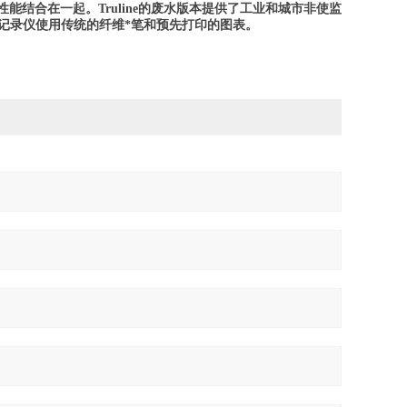
性能结合在一起。
Truline
的废水版本提供了工业和城市非使监
500古典记录仪使用传统的纤维*笔和预先打印的图表。