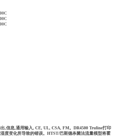
00C
00C
00C
输出
,
信息
,
通用输入
, CE, UL, CSA, FM
。
DR4500 Truline
打印
和湿度变化所导致的错误。
HTST/
巴斯德杀菌法流量模型将霍