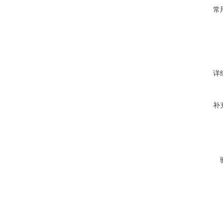
常
详
补