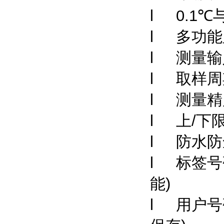
l 0.1
℃
l
多功能
l
测量输
l
取样周
l
测量精
l
上
/
下
l
防水防
l
标签号
能
)
l
用户号