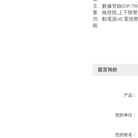
主
數據登錄(DP-700B
要
稱登陸,上下限警報設
功
動電源off,電池
能
留言询价
产品：
您的单位：
您的姓名：