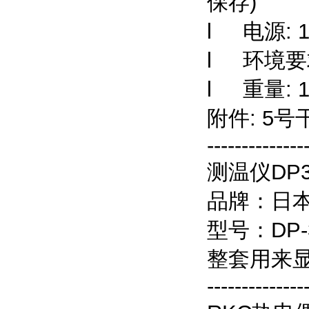
保存
)
l
电源
: 
l
环境要
l
重量
: 
附件
: 5
号
--------------
测温仪
DP
品牌：日
型号：
DP-
整套用来
--------------