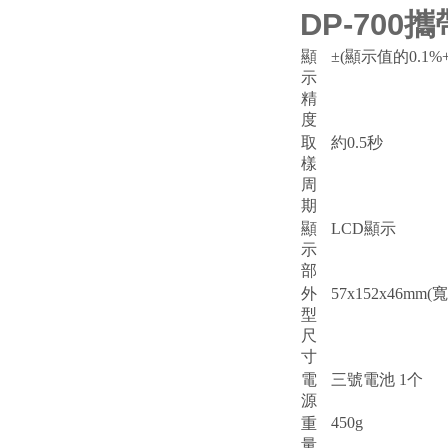
DP-70
顯
±(顯示值的0.1%+1
示
精
度
取
約0.5秒
樣
周
期
顯
LCD顯示
示
部
外
57x152x46mm
型
尺
寸
電
三號電池 1
个
源
450g
重
量