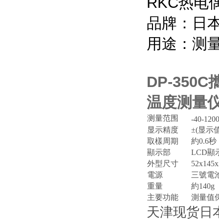
RKC
热电
品牌：日
用途：测
DP-35
温度测量仪
测量范围
-
4
0-120
显
示精度
±(
显
示值
取樣周期
約0.6秒
顯示部
LCD顯
外型尺寸
52x145
電源
三號電池
重量
約140g
主要功能
測量值保
天津现货日本