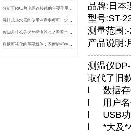
品牌
:
日本
分析下RKC热电偶连接线的主要作用是什么？
型号
:ST-2
强排式热水器的使用注意事项可一定要记住了
测量范围
:
你知道什么是火焰探测器么？看看本篇吧
产品说明
:
数据可视化的重要载体：深度解析横河记录纸的运行机制与卡纸故障处理操作
--------------
测温仪
DP-
取代了旧
l
数据存
l
用户名
l USB
功
l
*大及