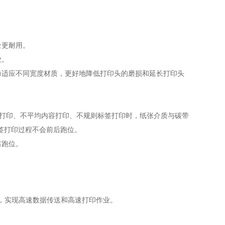
全更耐用。
业。
力适应不同宽度材质，更好地降低打印头的磨损和延长打印头
歇打印、不平均内容打印、不规则标签打印时，纸张介质与碳带
签打印过程不会前后跑位。
右跑位。
。
体和图形，实现高速数据传送和高速打印作业。