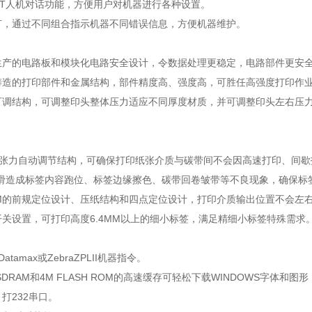
PRINT人机对话功能，方便用户对机器进行各种设置。
示灯，通过不同组合指示机器不同错误信息，方便机器维护。
本生产的电路板和模块化电路安全设计，令数据处理更稳定，电路部件更安
属铸造的打印部件和金属结构，部件精度高、强度高，可胜任高强度打印作
力可调结构，可调整印头整体压力适应不同厚度材质，并可调整印头左右压
P碳带张力自动调节结构，可确保打印纸张介质与碳带间不会因高速打印、间
滑造成标签内容跑位、标签边缘擦色、碳带回卷皱带等不良现象，确保标
.5CM的前规定位设计、压纸结构和四点定位设计，打印介质输出位置不会左
印开关设置，可打印高度6.4MM以上的细小标签，满足精细小标签特殊需求
Datamax或ZebraZPLII机器指令。
M SDRAM和4M FLASH ROM的高速缓存可轻松下载WINDOWS字
、打232串口。