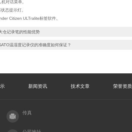
int人机对话菜单。
器状态提示灯。
nder Citizen ULTralite标签软件。
大仓记录笔的性能优势
SATO温湿度记录仪的准确度如何保证？
示
新闻资讯
技术文章
荣誉资质
传真
公司地址