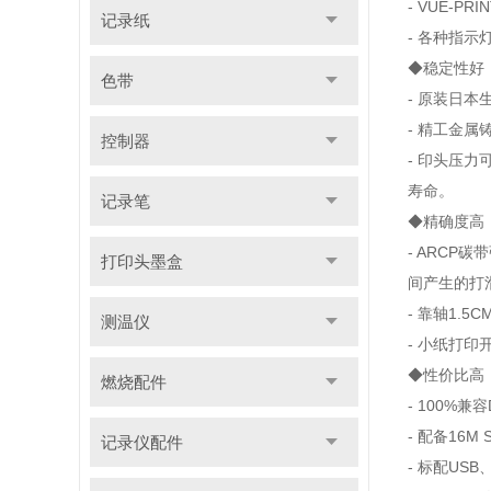
- VUE-
记录纸
- 各种指
◆稳定性好
色带
- 原装日
- 精工金
控制器
- 印头压
寿命。
记录笔
◆精确度高
- ARC
打印头墨盒
间产生的打
- 靠轴1
测温仪
- 小纸打
◆性价比高
燃烧配件
- 100%兼容
- 配备16
记录仪配件
- 标配USB