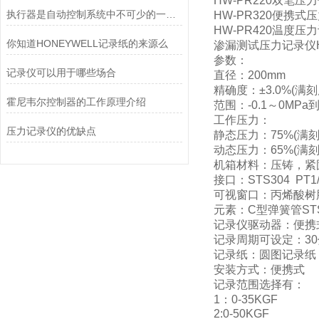
HW-PR220双笔压
执行器是自动控制系统中不可少的一个重要组成部分
HW-PR320便携式
HW-PR420温度压
你知道HONEYWELL记录纸的来源么
渗漏测试压力记录仪H
参数：
记录仪可以用于哪些场合
直径：200mm
精确度：±3.0%(满
霍尼韦尔控制器的工作原理介绍
范围：-0.1～0MPa到
工作压力：
压力记录仪的优缺点
静态压力：75%(满
动态压力：65%(满
机箱材料：压铸，紧
接口：STS304 PT1/
可视窗口：丙烯酸树
元素：C型弹簧管STS
记录仪驱动器：便携
记录周期可设定：30分；
记录纸：圆图记录纸，
安装方式：便携式
记录范围选择有：
1：0-35KGF
2:0-50KGF