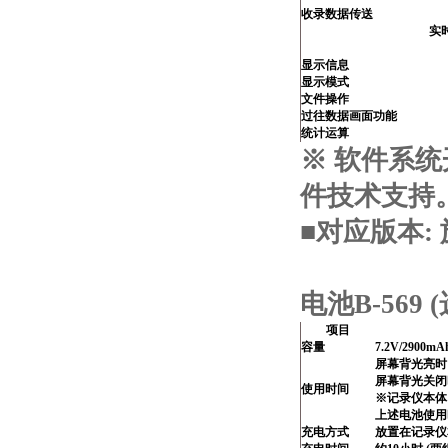
收录数据传送
实
显示信息
显示模式
文件操作
过往数据画面功能
统计运算
※ 软件系
件技术支持。
■对应版本: 
电池B-569 
项目
容量
7.2V/2900mA
屏幕背光亮时:
屏幕背光关闭时
使用时间
※记录仪本体
上述电池使用时
充电方式
放置在记录仪