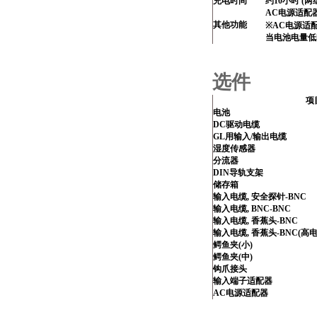
充电时间
约10小时 (两
AC电源适配
其他功能
※AC电源适
当电池电量低
选件
项
电池
DC驱动电缆
GL用输入/输出电缆
湿度传感器
分流器
DIN导轨支架
储存箱
输入电缆, 安全探针-BNC
输入电缆, BNC-BNC
输入电缆, 香蕉头-BNC
输入电缆, 香蕉头-BNC(高电
鳄鱼夹(小)
鳄鱼夹(中)
钩爪接头
输入端子适配器
AC电源适配器