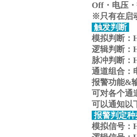
Off・电
※只有在启
触发判断
模拟判断：H
逻辑判断：
脉冲判断：H
通道组合：电
报警功能&
可对各个通
可以通知以
报警判定种
模拟信号：