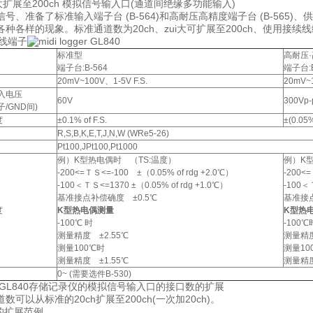
zui大扩展至200ch 模拟信号输入口(通道间绝缘多功能输入)
号、准备了标准输入端子台 (B-564)和高耐压高精度端子台 (B-56
种各样的现象。标准通道数为20ch、zui大可扩展至200ch、使用接续
标准型
高耐压
端子台:B-564
端子台:B
20mV~100V、1-5V F.S.
20mV~1
输入电压
60V
300Vp-
子/GND间)
度
±0.1% of F.S.
±(0.05%
R,S,B,K,E,T,J,N,W (WRe5-26)
Pt100,JPt100,Pt1000
例）K型热电偶时 （TS:温度）
例）K
-200<=ＴＳ<=-100 ±（0.05% of rdg +2.0℃）
-200<
-100＜ＴＳ<=1370 ±（0.05% of rdg +1.0℃）
-100＜
基准接点补偿确度 ±0.5℃
基准接点
度
K型热电偶测量
K型热
-100℃ 时
-100℃
测量精度 ±2.55℃
测量精度
测量100℃时
测量10
测量精度 ±1.55℃
测量精度
0~ (需要选件B-530)
gger GL840存储记录仪的模拟信号输入口的接口数的扩展
数可以从标准的20ch扩展至200ch(一次加20ch)。
M的扩展范例