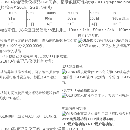
gger GL840存储记录仪标配4GB闪存。记录数据可保存为GBD（graphtec bin
(模拟信号20ch、2GB记录时)
10ms
50ms
100ms
200ms
500ms
1s
31日
77
95日
108日
207日
365日以上
3日
11日
16日
21日
54日
109日
估算值。采样速度受使用ch数限制。10ms：1ch、50ms：5ch、100ms
接力记录功能
超过设定的记录数时、自动删除旧数据仅保存
GL840记录
：1000点~2,000,000点。
以2GB为单位、不丢失数据情况
换SD卡的功能
数据记录过程中 可以交换SD卡的功能。
gger GL840存储记录仪便利的功能
USB驱动模式
异常信号发生时、可以输出报警信
用USB线连接
可以进行条件设定各。标配了4个输出
动的话、GL840被PC识别为一个驱动、GL
内。
7英寸TFT液晶画面显示
对初次使用者介绍记录设定和触发
液晶屏变大、改善了可视性
无线LAN连接。
丰富的连网功能
利用网络可以有各种
GL840的电源支持AC电源、DC驱动、
WEB浏览器功能 / FTP服务器功能。
FTP用户端功能 / NTP用户端功能。
ger GL840温度记录仪无线LAN模块 活用GL840！!