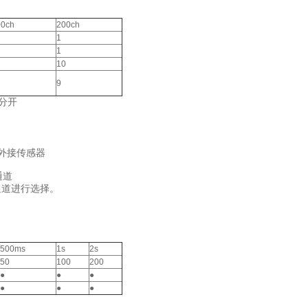
00ch
200ch
1
1
10
9
间分开
通道进行选择。
500ms
1s
2s
50
100
200
●
●
●
●
●
●