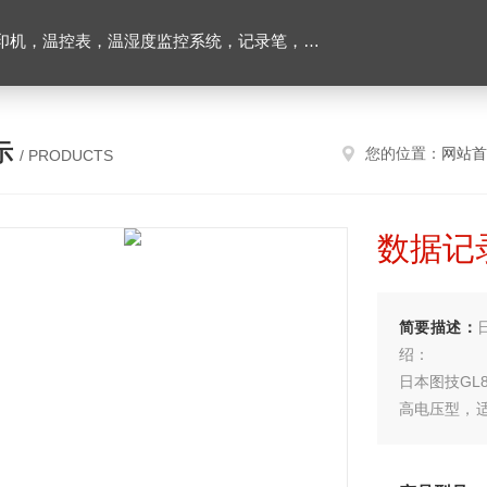
机，温控表，温湿度监控系统，记录笔，燃烧器
示
您的位置：
网站首
/ PRODUCTS
数据记
简要描述：
绍：
日本图技GL8
高电压型，
道为20ch，
电压/温度/