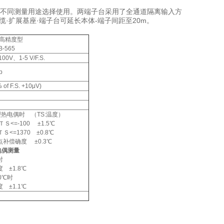
5)、供不同测量用途选择使用。两端子台采用了全通道隔离输入方
线缆·扩展基座·端子台可延长本体-端子间距至20m。
·高精度型
-565
00V、1-5 V/F.S.
p
 of F.S. +10μV)
型热电偶时 （TS:温度）
=ＴＳ<=-100 ±1.5℃
ＴＳ<=1370 ±0.8℃
补偿确度 ±0.3℃
电偶测量
时
 ±1.8℃
0℃时
 ±1.1℃