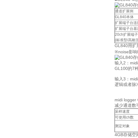
通道扩展例
GL840本体
扩展端子台连
扩展端子台基
20ch扩展端
(标准型/高耐
GL840用
※noise
输入2：mid
GL100
输入3：mid
逻辑或者脉
midi log
减少通道数可
采样速度
可使用ch数
测定对象
4GB存储