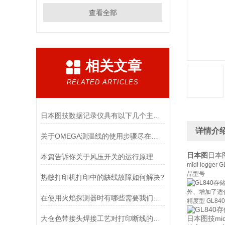
查看全部
相关文章
RELATED ARTICLES
日本图技数据记录仪具有以下几个主要特点
详情介
关于OMEGA测温线的使用步骤尽在本篇
日本图
日本图
本篇告诉你关于风压开关的运行原理
midi logg
品型号
热敏打印机打印中的缺线故障如何解决?
外、增加了适
在使用火焰探测器时有哪些需要我们注意的呢
精度型 GL840
大仓色带接头焊接工艺对打印断线的影响
日本图技midi