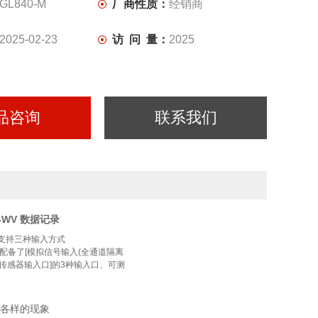
GL840-M
厂商性质：
经销商
2025-02-23
访 问 量：
2025
品咨询
联系我们
40-WV 数据记录
记录仪支持三种输入方式
配备了[模拟信号输入(全通道隔离
字式传感器输入口]的3种输入口、可测
种各样的现象