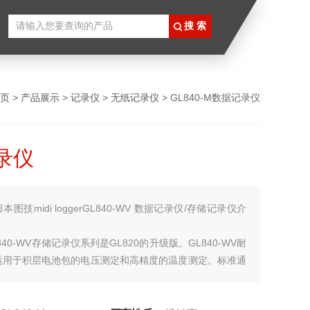
页
>
产品展示
>
记录仪
>
无纸记录仪
> GL840-M数据记录仪
录仪
日本图技midi loggerGL840-WV 数据记录仪/存储记录仪介
40-WV存储记录仪系列是GL820的升级版。GL840-WV耐
适用于积层电池包的电压测定和高精度的温度测定。标准通
可增加20ch的扩展模块，Z多可扩展至200ch;GL840可进行
湿度/脉冲/逻辑，加速度，一氧化碳多元输入方式。