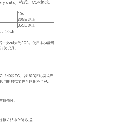
ary data）格式、CSV格式。
10s
365日以上
365日以上
：10ch
数据一次zui大为2GB。使用本功能可
下连续记录。
GL840和PC、以USB驱动模式启
840内的数据文件可以拖移至PC
与操作性。
连接方法来传递数据。