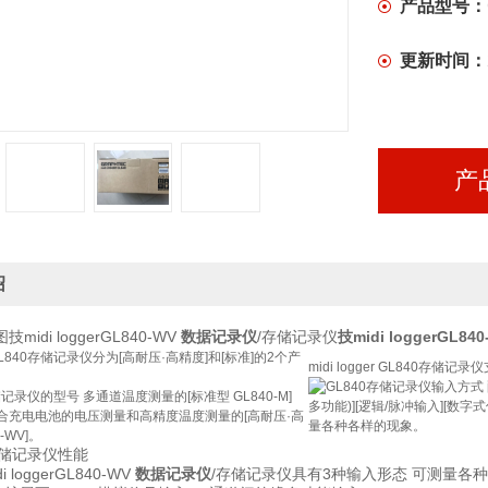
产品型号：
更新时间：
产
绍
技midi loggerGL840-WV
数据记录仪
/存储记录仪
技midi loggerGL8
er GL840存储记录仪分为[高耐压·高精度]和[标准]的2个产
midi logger GL840存储
多通道温度测量的[标准型 GL840-M]
多功能)][逻辑/脉冲输入][数
合充电电池的电压测量和高精度温度测量的[高耐压·高
量各种各样的现象。
-WV]。
 loggerGL840-WV
数据记录仪
/存储记录仪具有3种输入形态 可测量各