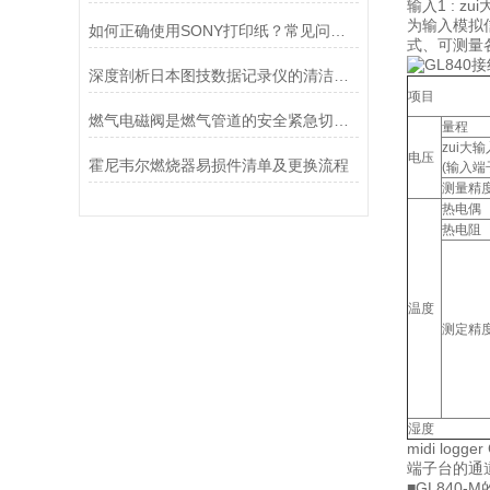
输入1 : 
为输入模拟信
如何正确使用SONY打印纸？常见问题与解决方案汇总
式、可测量各
深度剖析日本图技数据记录仪的清洁与保养工作要点
项目
燃气电磁阀是燃气管道的安全紧急切断装置
量程
zui大
电压
霍尼韦尔燃烧器易损件清单及更换流程
(输入端
测量精
热电偶
热电阻
温度
测定精
湿度
midi lo
端子台的通道
■GL840-