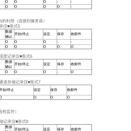
Ο
Ο
Ο
-
-
Ο
Ο
Ο
Ο
-
圈内的利用（连接到服务器）
■形式5
数据
开始/停止
设定
保存
收邮件
确认
Ο
Ο
Ο
-
-
Ο
Ο
Ο
Ο
Ο
■形式6
数据
开始/停止
设定
保存
收邮件
确认
Ο
Ο
Ο
-
Ο
■形式7
开始/停止
设定
保存
收邮件
Ο
Ο
Ο
Ο
远程监控）
■形式8
数据
开始/停止
设定
保存
收邮件