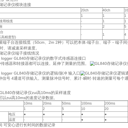
20ch
40ch
1
1
1
1
接用线缆
-
1
1
座
-
2
5
子台
-
1
4
压高精度型)
扩展端子台连接线缆（50cm、2m 2种）可以把本体-端子台、端子－端子
影响时、请减速采样速度。
i logger GL840存储记录仪的数字式传感器连接口
的7种传感器和转接器都可以连接。延伸了测量的范围。
i logger GL840存储记录仪的逻辑/脉冲 输入口
冲信号 4通道可供输入。测量脉冲信号时、累计·瞬时·转速的测量可每个
ger GL840存储记录仪zui高10ms的采样速度
以zui高10ms的速度记录数据。
10ms
20ms
50ms
100ms
200ms
1
2
5
10
20
电压
●
●
●
●
●
温度
-
-
-
●
●
空间 可安心进行长时间的数据记录